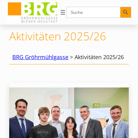
Zum
Search Button
Search
for:
Inhalt
springen
Aktivitäten 2025/26
BRG Gröhrmühlgasse
>
Aktivitäten 2025/26