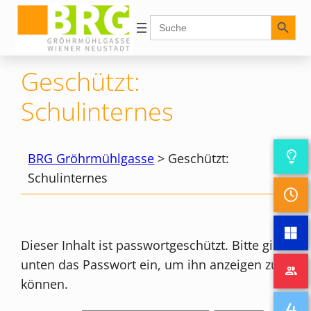
Zum
Search Button
Search
for:
Inhalt
springen
Geschützt:
Schulinternes
BRG Gröhrmühlgasse
>
Geschützt:
Schulinternes
Dieser Inhalt ist passwortgeschützt. Bitte gib
unten das Passwort ein, um ihn anzeigen zu
können.