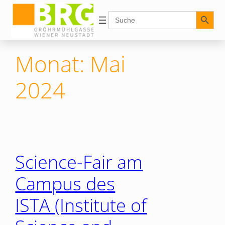
Zum
Search Button
Search
for:
Inhalt
springen
Monat:
Mai
2024
Science-Fair am
Campus des
ISTA (Institute of