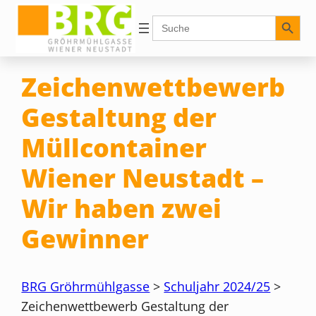
Zum
Search Button
Search
for:
Inhalt
springen
Zeichenwettbewerb
Gestaltung der
Müllcontainer
Wiener Neustadt –
Wir haben zwei
Gewinner
BRG Gröhrmühlgasse
>
Schuljahr 2024/25
>
Zeichenwettbewerb Gestaltung der