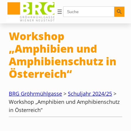
Zum
Search Button
Search
for:
Inhalt
springen
Workshop
„Amphibien und
Amphibienschutz in
Österreich“
BRG Gröhrmühlgasse
>
Schuljahr 2024/25
>
Workshop „Amphibien und Amphibienschutz
in Österreich“