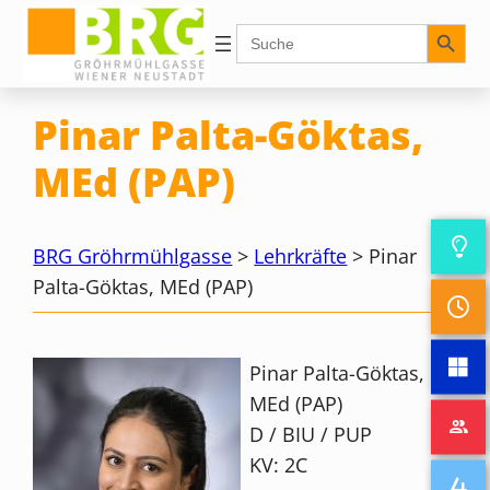
Zum
Search Button
Search
for:
Inhalt
springen
Pinar Palta-Göktas,
MEd (PAP)
BRG Gröhrmühlgasse
>
Lehrkräfte
>
Pinar
Palta-Göktas, MEd (PAP)
Pinar Palta-Göktas,
MEd (PAP)
D / BIU / PUP
KV: 2C