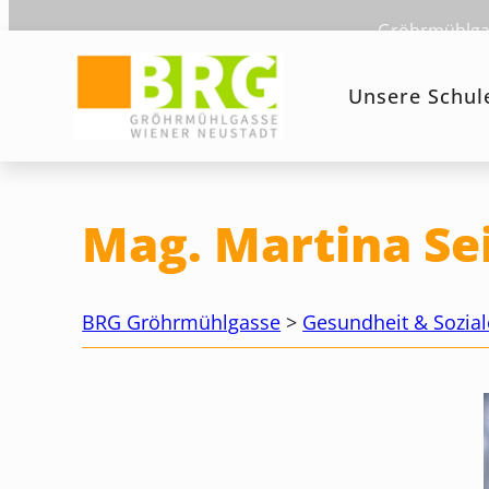
Zum
Gröhrmühlgas
Inhalt
springen
Unsere Schul
Mag. Martina Se
BRG Gröhrmühlgasse
>
Gesundheit & Sozial