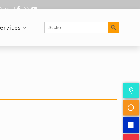
@brg.at
Search Button
Search
ervices
for: