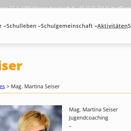
se 27, A-2700 Wiener Neustadt ✆ +43 2622 23115 ✉ office
e
Schulleben
Schulgemeinschaft
Aktivitäten
S
iser
es
>
Mag. Martina Seiser
Mag. Martina Seiser
Jugendcoaching
–