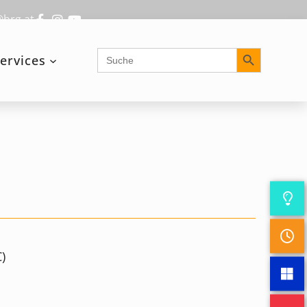
@brg.at
Search Button
Search
ervices
for:
)