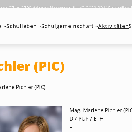
se 27, A-2700 Wiener Neustadt ✆ +43 2622 23115 ✉ office
e
Schulleben
Schulgemeinschaft
Aktivitäten
S
hler (PIC)
rlene Pichler (PIC)
Mag. Marlene Pichler (PIC
D / PUP / ETH
–