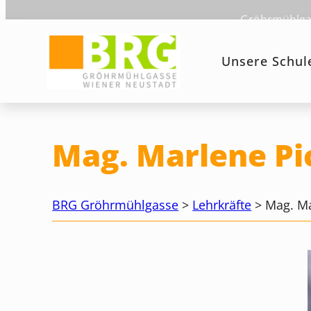
Zum
Gröhrmühlgas
Inhalt
springen
Unsere Schul
Mag. Marlene Pic
BRG Gröhrmühlgasse
>
Lehrkräfte
>
Mag. Ma