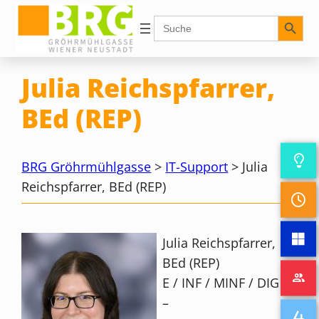
Zum
Search Button
Search
for:
Inhalt
springen
Julia Reichspfarrer,
BEd (REP)
BRG Gröhrmühlgasse
>
IT-Support
>
Julia
Reichspfarrer, BEd (REP)
Julia Reichspfarrer,
BEd (REP)
E / INF / MINF / DIG
–