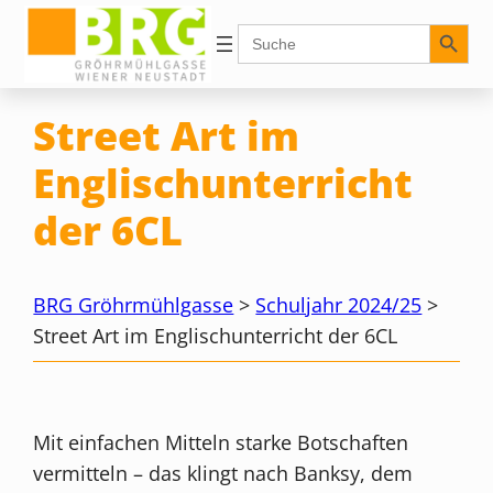
Zum
Search Button
Search
for:
Inhalt
springen
Street Art im
Englischunterricht
der 6CL
BRG Gröhrmühlgasse
>
Schuljahr 2024/25
>
Street Art im Englischunterricht der 6CL
Mit einfachen Mitteln starke Botschaften
vermitteln – das klingt nach Banksy, dem