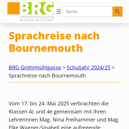
Zum
Search Button
Search
for:
Inhalt
springen
Sprachreise nach
Bournemouth
BRG Gröhrmühlgasse
>
Schuljahr 2024/25
>
Sprachreise nach Bournemouth
Vom 17. bis 24. Mai 2025 verbrachten die
Klassen 4c und 4e gemeinsam mit ihren
Lehrerinnen Mag. Nina Freihammer und Mag.
Elke Wagner-Sinabell eine aufregende