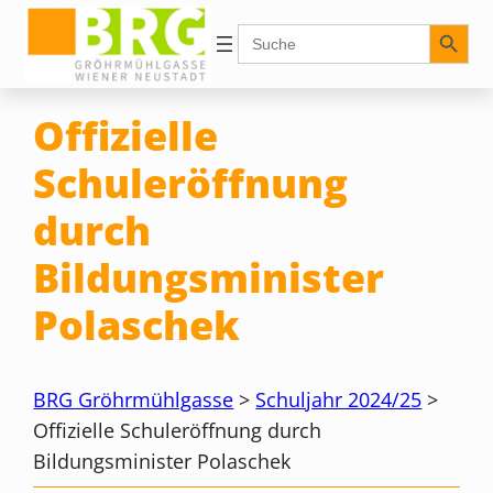
Zum
Search Button
Search
for:
Inhalt
springen
Offizielle
Schuleröffnung
durch
Bildungsminister
Polaschek
BRG Gröhrmühlgasse
>
Schuljahr 2024/25
>
Offizielle Schuleröffnung durch
Bildungsminister Polaschek