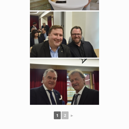
1
2
►