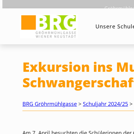
Zum
Gröhrmühlgas
Inhalt
springen
Unsere Schul
Exkursion ins M
Schwangerschaf
BRG Gröhrmühlgasse
>
Schuljahr 2024/25
Am 7. April besuchten die Schülerinnen der