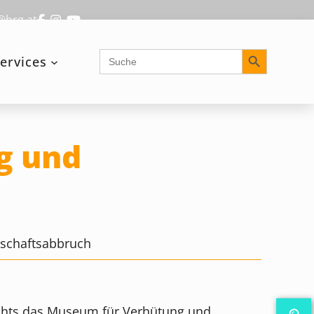
@brg.at
Search Button
Search
ervices
for:
g und
schaftsabbruch
richts das Museum für Verhütung und