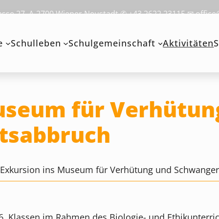
se 27, A-2700 Wiener Neustadt ✆ +43 2622 23115 ✉ office
e
Schulleben
Schulgemeinschaft
Aktivitäten
S
useum für Verhütun
tsabbruch
>
Exkursion ins Museum für Verhütung und Schwanger
 6. Klassen im Rahmen des Biologie- und Ethikunter