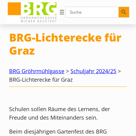
Zum
Search Button
Search
for:
Inhalt
springen
BRG-Lichterecke für
Graz
BRG Gröhrmühlgasse
>
Schuljahr 2024/25
>
BRG-Lichterecke für Graz
Schulen sollen Räume des Lernens, der
Freude und des Miteinanders sein.
Beim diesjährigen Gartenfest des BRG