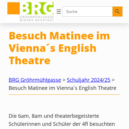
Zum
Search Button
Search
for:
Inhalt
springen
Besuch Matinee im
Vienna´s English
Theatre
BRG Gröhrmühlgasse
>
Schuljahr 2024/25
>
Besuch Matinee im Vienna´s English Theatre
Die 6am, 8am und theaterbegeisterte
Schülerinnen und Schüler der 4fl besuchten