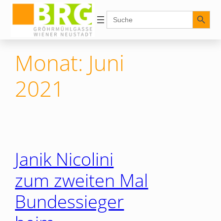
Zum
Search Button
Search
for:
Inhalt
springen
Monat:
Juni
2021
Janik Nicolini
zum zweiten Mal
Bundessieger