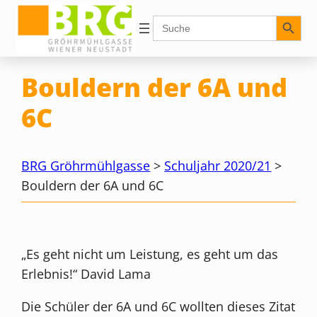
Zum
Search Button
Search
for:
Inhalt
springen
Bouldern der 6A und
6C
BRG Gröhrmühlgasse
>
Schuljahr 2020/21
>
Bouldern der 6A und 6C
„Es geht nicht um Leistung, es geht um das
Erlebnis!“ David Lama
Die Schüler der 6A und 6C wollten dieses Zitat