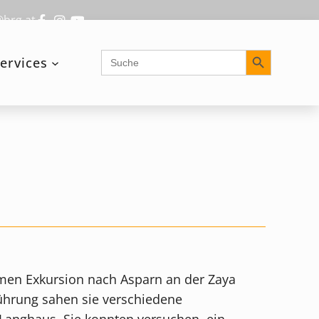
@brg.at
Search Button
Search
ervices
for:
samen Exkursion nach Asparn an der Zaya
Führung sahen sie verschiedene
s Langhaus. Sie konnten versuchen, ein