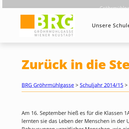
Zum
Gröhrmühlgas
Inhalt
springen
Unsere Schul
Zurück in die Ste
BRG Gröhrmühlgasse
>
Schuljahr 2014/15
Am 16. September hieß es für die Klassen 1A
lernten sie das Leben der Menschen in der 
Behausungen urzeitlicher Menschen, wie ein 