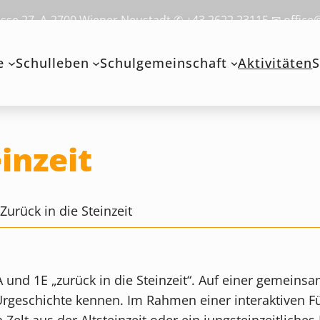
se 27, A-2700 Wiener Neustadt ✆ +43 2622 23115 ✉ office
e
Schulleben
Schulgemeinschaft
Aktivitäten
S
inzeit
>
Zurück in die Steinzeit
 und 1E „zurück in die Steinzeit“. Auf einer gemein
Urgeschichte kennen. Im Rahmen einer interaktiven 
Zelt aus der Altsteinzeit oder ein jungsteinzeitliche