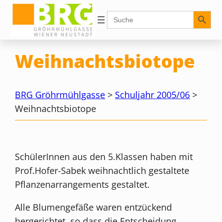
Zum
Search Button
Search
for:
Inhalt
springen
Weihnachtsbiotope
BRG Gröhrmühlgasse
>
Schuljahr 2005/06
>
Weihnachtsbiotope
SchülerInnen aus den 5.Klassen haben mit
Prof.Hofer-Sabek weihnachtlich gestaltete
Pflanzenarrangements gestaltet.
Alle Blumengefäße waren entzückend
hergerichtet, so dass die Entscheidung,