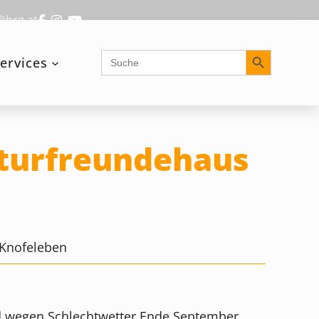
@brg.at
Search Button
Search
ervices
for:
aturfreundehaus
 Knofeleben
nd wegen Schlechtwetter Ende September