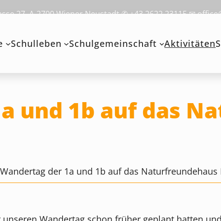
se 27, A-2700 Wiener Neustadt ✆ +43 2622 23115 ✉ office
e
Schulleben
Schulgemeinschaft
Aktivitäten
S
a und 1b auf das N
>
Wandertag der 1a und 1b auf das Naturfreundehaus
wir unseren Wandertag schon früher geplant hatten u