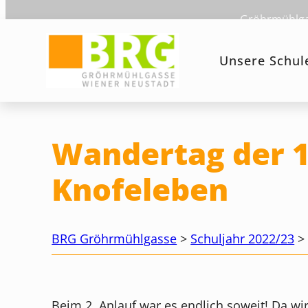
Zum
Gröhrmühlgas
Inhalt
springen
Unsere Schul
Wandertag der 1
Knofeleben
BRG Gröhrmühlgasse
>
Schuljahr 2022/23
Beim 2. Anlauf war es endlich soweit! Da 