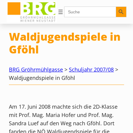
Zum
Search Button
Search
for:
Inhalt
springen
Waldjugendspiele in
Gföhl
BRG Gröhrmühlgasse
>
Schuljahr 2007/08
>
Waldjugendspiele in Gföhl
Am 17. Juni 2008 machte sich die 2D-Klasse
mit Prof. Mag. Maria Hofer und Prof. Mag.
Sandra Luef auf den Weg nach Gföhl. Dort
fanden die NÖ Waldjugendspiele für die