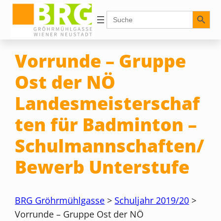
Zum
Search Button
Search
for:
Inhalt
springen
Vorrunde – Gruppe
Ost der NÖ
Landesmeisterschaf
ten für Badminton –
Schulmannschaften/
Bewerb Unterstufe
BRG Gröhrmühlgasse
>
Schuljahr 2019/20
>
Vorrunde – Gruppe Ost der NÖ