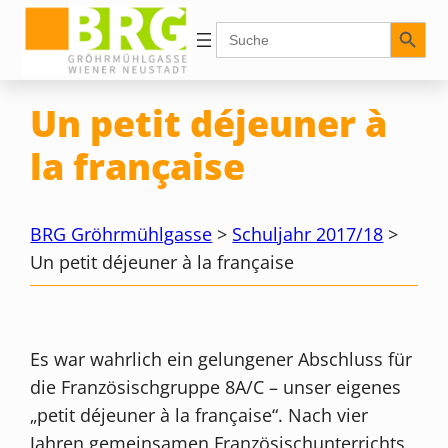
Zum
Search Button
Search
for:
Inhalt
springen
Un petit déjeuner à
la française
BRG Gröhrmühlgasse
>
Schuljahr 2017/18
>
Un petit déjeuner à la française
Es war wahrlich ein gelungener Abschluss für
die Französischgruppe 8A/C – unser eigenes
„petit déjeuner à la française“. Nach vier
Jahren gemeinsamen Französischunterrichts