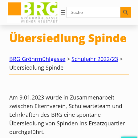
Zum
Search Button
Search
for:
Inhalt
springen
Übersiedlung Spinde
BRG Gröhrmühlgasse
>
Schuljahr 2022/23
>
Übersiedlung Spinde
Am 9.01.2023 wurde in Zusammenarbeit
zwischen Elternverein, Schulwarteteam und
Lehrkräften des BRG eine spontane
Übersiedlung von Spinden ins Ersatzquartier
durchgeführt.