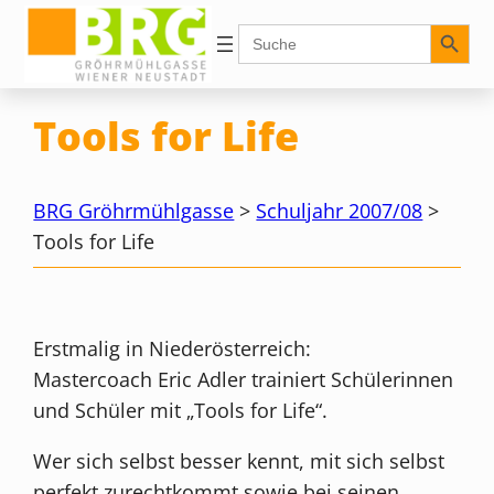
Zum
Search Button
Search
for:
Inhalt
springen
Tools for Life
BRG Gröhrmühlgasse
>
Schuljahr 2007/08
>
Tools for Life
Erstmalig in Niederösterreich:
Mastercoach Eric Adler trainiert Schülerinnen
und Schüler mit „Tools for Life“.
Wer sich selbst besser kennt, mit sich selbst
perfekt zurechtkommt sowie bei seinen