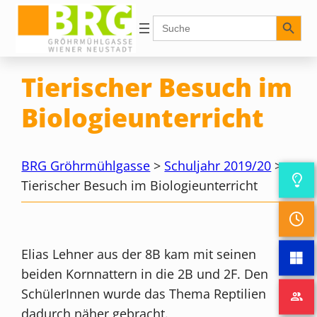
Zum
Search Button
Search
for:
Inhalt
springen
Tierischer Besuch im
Biologieunterricht
BRG Gröhrmühlgasse
>
Schuljahr 2019/20
>
Tierischer Besuch im Biologieunterricht
Elias Lehner aus der 8B kam mit seinen
beiden Kornnattern in die 2B und 2F. Den
SchülerInnen wurde das Thema Reptilien
dadurch näher gebracht.