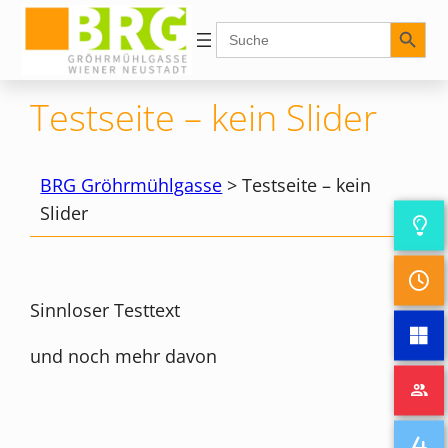
Zum
Search Button
Search
for:
Inhalt
springen
Testseite – kein Slider
BRG Gröhrmühlgasse
>
Testseite – kein
Slider
Sinnloser Testtext
und noch mehr davon