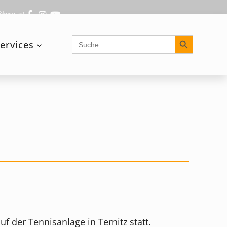
@brg.at
Search Button
Search
ervices
for:
 der Tennisanlage in Ternitz statt.