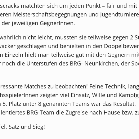
cracks matchten sich um jeden Punkt – fair und mit v
nderen Meisterschaftsbegegnungen und Jugendturnier
der jeweiligen GegnerInnen.
ahrlich nicht leicht, mussten sie teilweise gegen 2 
wacker geschlagen und behielten in den Doppelbewer
n Einzeln hielt man teilweise gut mit den Gegnern m
 noch die Unterstufen des BRG- Neunkirchen, der Spor
teressante Matches zu beobachten! Feine Technik, lan
ielerInnen zeigten viel Einsatz, Wille und Kampfgei
n 5. Platz unter 8 genannten Teams war das Resulta
 talentiertes BRG-Team die Zugreise nach Hause bzw. 
piel, Satz und Sieg!