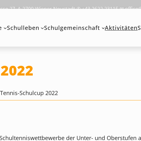
se 27, A-2700 Wiener Neustadt ✆ +43 2622 23115 ✉ office
e
Schulleben
Schulgemeinschaft
Aktivitäten
S
 2022
>
Tennis-Schulcup 2022
Schultenniswettbewerbe der Unter- und Oberstufen auf