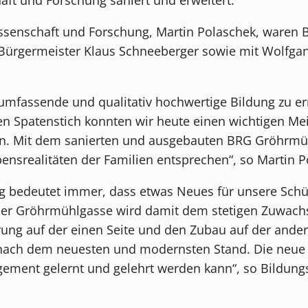
senschaft und Forschung, Martin Polaschek, waren Bi
, Bürgermeister Klaus Schneeberger sowie mit Wolfgan
ch umfassende und qualitativ hochwertige Bildung zu 
len Spatenstich konnten wir heute einen wichtigen Me
n. Mit dem sanierten und ausgebauten BRG Gröhrmüh
ensrealitäten der Familien entsprechen“, so Martin P
ung bedeutet immer, dass etwas Neues für unsere Sch
er Gröhrmühlgasse wird damit dem stetigen Zuwachs
rung auf der einen Seite und den Zubau auf der and
nach dem neuesten und modernsten Stand. Die neue 
gement gelernt und gelehrt werden kann“, so Bildung