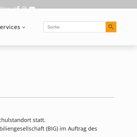
@brg.at
Search Button
Search
ervices
for:
hulstandort statt.
iengesellschaft (BIG) im Auftrag des