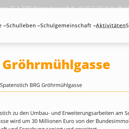
se 27, A-2700 Wiener Neustadt ✆ +43 2622 23115 ✉ office
e
Schulleben
Schulgemeinschaft
Aktivitäten
S
G Gröhrmühlgasse
>
Spatenstich BRG Gröhrmühlgasse
nstich zu den Umbau- und Erweiterungsarbeiten am Sc
se wird um 30 Millionen Euro von der Bundesimmobil
ft und Forschung saniert und erweitert.