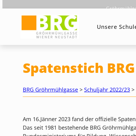
Zum
Gröhrmühlgas
Inhalt
springen
Unsere Schul
Spatenstich BR
BRG Gröhrmühlgasse
>
Schuljahr 2022/23
Am 16.Jänner 2023 fand der offizielle Spate
Das seit 1981 bestehende BRG Gröhrmühlgas
Bundesministeriums für Bildung, Wissenscha