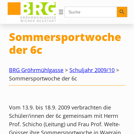
Zum
Search Button
Search
for:
Inhalt
springen
Sommersportwoche
der 6c
BRG Gröhrmühlgasse
>
Schuljahr 2009/10
>
Sommersportwoche der 6c
Vom 13.9. bis 18.9. 2009 verbrachten die
Schüler/innen der 6c gemeinsam mit Herrn
Prof. Schicho (Leitung) und Frau Prof. Welte-
Goisser ihre Sommersportwoche in Wagrain.