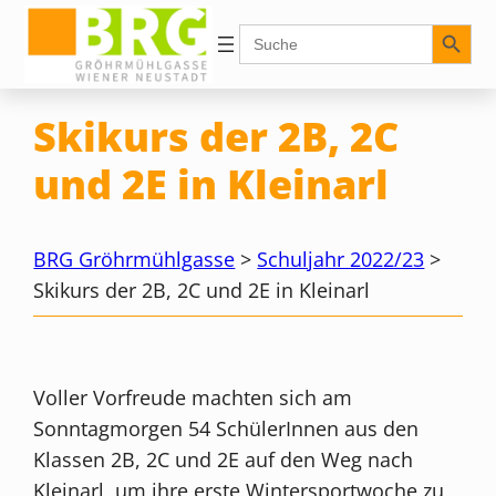
Zum
Search Button
Search
for:
Inhalt
springen
Skikurs der 2B, 2C
und 2E in Kleinarl
BRG Gröhrmühlgasse
>
Schuljahr 2022/23
>
Skikurs der 2B, 2C und 2E in Kleinarl
Voller Vorfreude machten sich am
Sonntagmorgen 54 SchülerInnen aus den
Klassen 2B, 2C und 2E auf den Weg nach
Kleinarl, um ihre erste Wintersportwoche zu