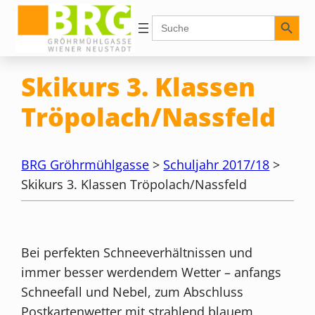
Zum
Search Button
Search
for:
Inhalt
springen
Skikurs 3. Klassen
Tröpolach/Nassfeld
BRG Gröhrmühlgasse
>
Schuljahr 2017/18
>
Skikurs 3. Klassen Tröpolach/Nassfeld
Bei perfekten Schneeverhältnissen und
immer besser werdendem Wetter – anfangs
Schneefall und Nebel, zum Abschluss
Postkartenwetter mit strahlend blauem