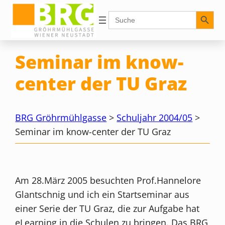
Zum
Search Button
Search
for:
Inhalt
springen
Seminar im know-
center der TU Graz
BRG Gröhrmühlgasse
>
Schuljahr 2004/05
>
Seminar im know-center der TU Graz
Am 28.März 2005 besuchten Prof.Hannelore
Glantschnig und ich ein Startseminar aus
einer Serie der TU Graz, die zur Aufgabe hat
eLearning in die Schulen zu bringen. Das BRG