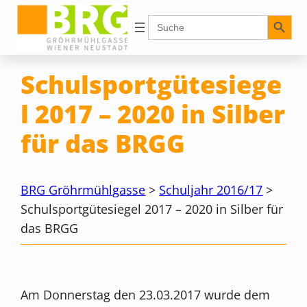
Zum
Search Button
Search
for:
Inhalt
springen
Schulsportgütesiege
l 2017 – 2020 in Silber
für das BRGG
BRG Gröhrmühlgasse
>
Schuljahr 2016/17
>
Schulsportgütesiegel 2017 – 2020 in Silber für
das BRGG
Am Donnerstag den 23.03.2017 wurde dem