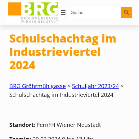
Zum
Search Button
Search
for:
Inhalt
springen
Schulschachtag im
Industrieviertel
2024
BRG Gröhrmühlgasse
>
Schuljahr 2023/24
>
Schulschachtag im Industrieviertel 2024
Standort:
FernFH Wiener Neustadt
Termin:
20.03.2024 9 bis 13 Uhr