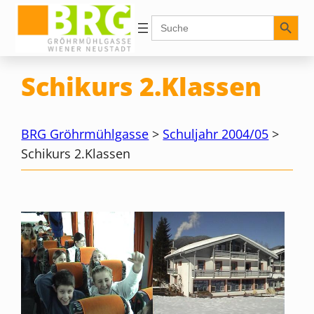
Zum
Search Button
Search
for:
Inhalt
springen
Schikurs 2.Klassen
BRG Gröhrmühlgasse
>
Schuljahr 2004/05
>
Schikurs 2.Klassen