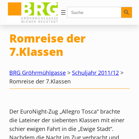
Zum
Search Button
Search
for:
Inhalt
springen
Romreise der
7.Klassen
BRG Gröhrmühlgasse
>
Schuljahr 2011/12
>
Romreise der 7.Klassen
Der EuroNight-Zug „Allegro Tosca“ brachte
die Lateiner der siebenten Klassen mit einer
schier ewigen Fahrt in die „Ewige Stadt“.
Nachdem die Nacht im Zug verbracht und