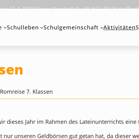
se 27, A-2700 Wiener Neustadt ✆ +43 2622 23115 ✉ office
e
Schulleben
Schulgemeinschaft
Aktivitäten
S
ssen
>
Romreise 7. Klassen
ir dieses Jahr im Rahmen des Lateinunterrichts eine
t nur unseren Geldbörsen gut getan hat, da dieser wes