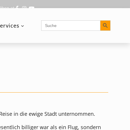
@brg.at
Search Button
Search
ervices
for:
 Reise in die ewige Stadt unternommen.
entlich billiger war als ein Flug, sondern