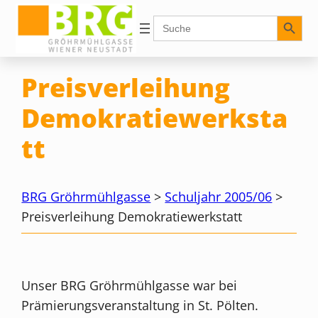
Zum
Search Button
Search
for:
Inhalt
springen
Preisverleihung
Demokratiewerksta
tt
BRG Gröhrmühlgasse
>
Schuljahr 2005/06
>
Preisverleihung Demokratiewerkstatt
Unser BRG Gröhrmühlgasse war bei
Prämierungsveranstaltung in St. Pölten.