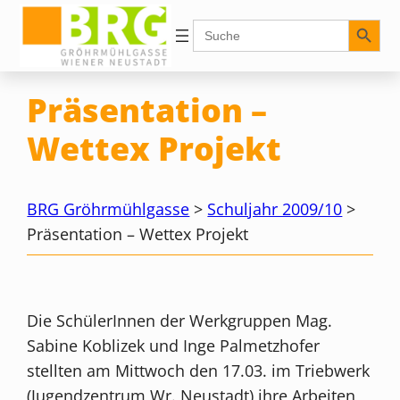
Zum
Search Button
Search
for:
Inhalt
springen
Präsentation –
Wettex Projekt
BRG Gröhrmühlgasse
>
Schuljahr 2009/10
>
Präsentation – Wettex Projekt
Die SchülerInnen der Werkgruppen Mag.
Sabine Koblizek und Inge Palmetzhofer
stellten am Mittwoch den 17.03. im Triebwerk
(Jugendzentrum Wr. Neustadt) ihre Arbeiten