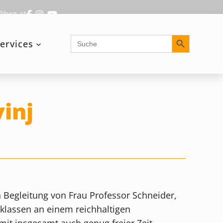
@brg.at
Search Button
Search
ervices
for:
inj
n Begleitung von Frau Professor Schneider,
klassen an einem reichhaltigen
t insgesamt auch genug freier Zeit.