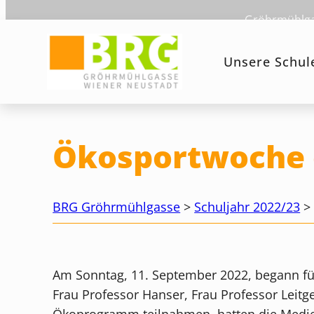
Zum
Gröhrmühlgas
Inhalt
springen
Unsere Schul
Ökosportwoche d
BRG Gröhrmühlgasse
>
Schuljahr 2022/23
Am Sonntag, 11. September 2022, begann für 
Frau Professor Hanser, Frau Professor Leit
Ökoprogramm teilnahmen, hatten die Medien