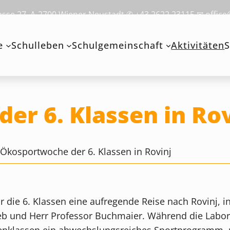
se 27, A-2700 Wiener Neustadt ✆ +43 2622 23115 ✉ office
e
Schulleben
Schulgemeinschaft
Aktivitäten
S
er 6. Klassen in Rov
>
Ökosportwoche der 6. Klassen in Rovinj
die 6. Klassen eine aufregende Reise nach Rovinj, i
geb und Herr Professor Buchmaier. Während die Labor
klassen ein abwechslungsreiches Sportprogramm, mi