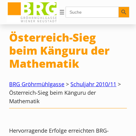
Zum
Search Button
Search
for:
Inhalt
springen
Österreich-Sieg
beim Känguru der
Mathematik
BRG Gröhrmühlgasse
>
Schuljahr 2010/11
>
Österreich-Sieg beim Känguru der
Mathematik
Hervorragende Erfolge erreichten BRG-