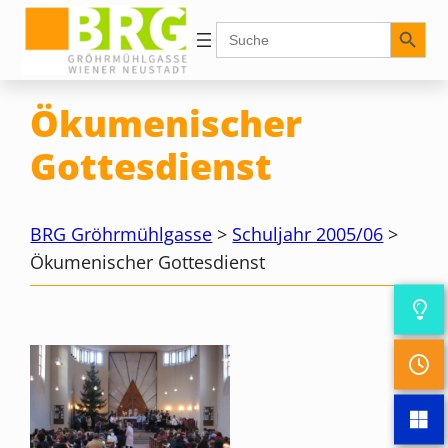
Zum
Search Button
Search
for:
Inhalt
springen
Ökumenischer
Gottesdienst
BRG Gröhrmühlgasse
>
Schuljahr 2005/06
>
Ökumenischer Gottesdienst