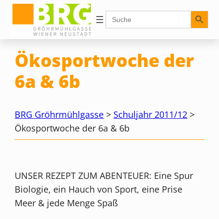
Zum
Search Button
Search
for:
Inhalt
springen
Ökosportwoche der
6a & 6b
BRG Gröhrmühlgasse
>
Schuljahr 2011/12
>
Ökosportwoche der 6a & 6b
UNSER REZEPT ZUM ABENTEUER: Eine Spur
Biologie, ein Hauch von Sport, eine Prise
Meer & jede Menge Spaß