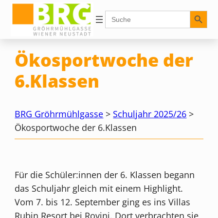
Zum
Search Button
Search
for:
Inhalt
springen
Ökosportwoche der
6.Klassen
BRG Gröhrmühlgasse
>
Schuljahr 2025/26
>
Ökosportwoche der 6.Klassen
Für die Schüler:innen der 6. Klassen begann
das Schuljahr gleich mit einem Highlight.
Vom 7. bis 12. September ging es ins Villas
Rubin Resort bei Rovinj. Dort verbrachten sie