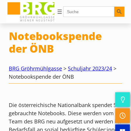
Zum
Search Button
Search
for:
Inhalt
springen
Notebookspende
der ÖNB
BRG Gröhrmühlgasse
>
Schuljahr 2023/24
>
Notebookspende der ÖNB
Die österreichische Nationalbank spendet 5
gebrauchte Notebooks. Diese werden vom IT-
Team des BRG neu aufgesetzt und werden im
Bedarfsfall an sozial bedürftige Schüler:innen