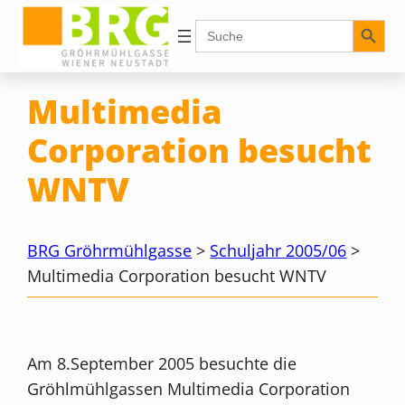
Zum
Search Button
Search
for:
Inhalt
springen
Multimedia
Corporation besucht
WNTV
BRG Gröhrmühlgasse
>
Schuljahr 2005/06
>
Multimedia Corporation besucht WNTV
Am 8.September 2005 besuchte die
Gröhlmühlgassen Multimedia Corporation