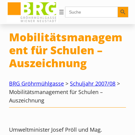
Zum
Search Button
Search
for:
Inhalt
springen
Mobilitätsmanagem
ent für Schulen –
Auszeichnung
BRG Gröhrmühlgasse
>
Schuljahr 2007/08
>
Mobilitätsmanagement für Schulen –
Auszeichnung
Umweltminister Josef Pröll und Mag.