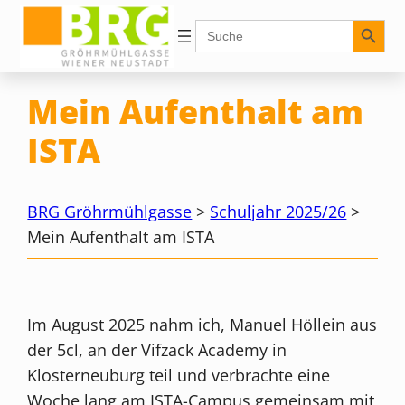
Zum
Search Button
Search
for:
Inhalt
springen
Mein Aufenthalt am
ISTA
BRG Gröhrmühlgasse
>
Schuljahr 2025/26
>
Mein Aufenthalt am ISTA
Im August 2025 nahm ich, Manuel Höllein aus
der 5cl, an der Vifzack Academy in
Klosterneuburg teil und verbrachte eine
Woche lang am ISTA-Campus gemeinsam mit