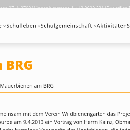
se 27, A-2700 Wiener Neustadt ✆ +43 2622 23115 ✉ office
e
Schulleben
Schulgemeinschaft
Aktivitäten
S
m BRG
>
Mauerbienen am BRG
emeinsam mit dem Verein Wildbienengarten das Projek
urde am 9.4.2013 ein Vortrag von Herrn Kainz, Obma
 sehr harmlose Verwandte der Honigbienen, die jedoc