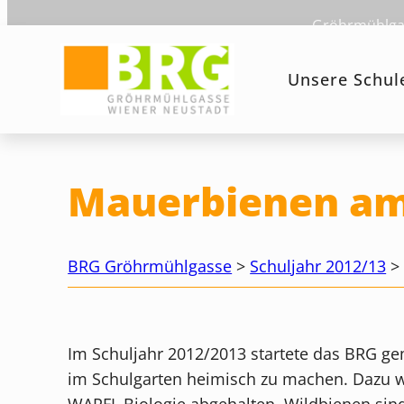
Zum
Gröhrmühlgas
Inhalt
springen
Unsere Schul
Mauerbienen a
BRG Gröhrmühlgasse
>
Schuljahr 2012/13
Im Schuljahr 2012/2013 startete das BRG g
im Schulgarten heimisch zu machen. Dazu w
WAPFL Biologie abgehalten. Wildbienen sind