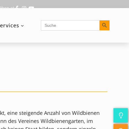
@brg.at
Search Button
Search
ervices
for:
t, eine steigende Anzahl von Wildbienen
nn des Vereines Wildbienengarten, im
h keinen Staat bilden, sondern einzeln